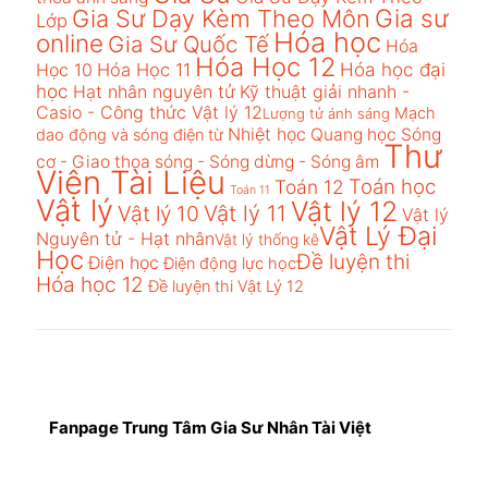
Gia sư
Gia Sư Dạy Kèm Theo Môn
Lớp
Hóa học
online
Gia Sư Quốc Tế
Hóa
Hóa Học 12
Hóa học đại
Học 10
Hóa Học 11
học
Hạt nhân nguyên tử
Kỹ thuật giải nhanh -
Casio - Công thức Vật lý 12​
Mạch
Lượng tử ánh sáng
Nhiệt học
Quang học
Sóng
dao động và sóng điện từ
Thư
cơ - Giao thoa sóng - Sóng dừng - Sóng âm
Viện Tài Liệu
Toán học
Toán 12
Toán 11
Vật lý
Vật lý 12
Vật lý 10
Vật lý 11
Vật lý
Vật Lý Đại
Nguyên tử - Hạt nhân​
Vật lý thống kê​
Học
Đề luyện thi
Điện học
Điện động lực học​
Hóa học 12
Đề luyện thi Vật Lý 12
Fanpage Trung Tâm Gia Sư Nhân Tài Việt